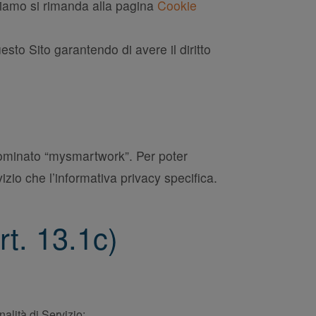
eriamo si rimanda alla pagina
Cookie
esto Sito garantendo di avere il diritto
enominato “mysmartwork”. Per poter
izio che l’informativa privacy specifica.
art. 13.1c)
alità di Servizio: