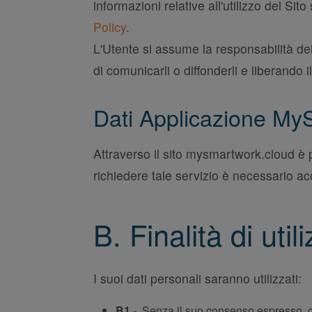
informazioni relative all'utilizzo del S
Policy
.
L'Utente si assume la responsabilità dei 
di comunicarli o diffonderli e liberando i
Dati Applicazione M
Attraverso il sito mysmartwork.cloud è 
richiedere tale servizio è necessario acc
B. Finalità di util
I suoi dati personali saranno utilizzati:
B1
- Senza il suo consenso espresso, com