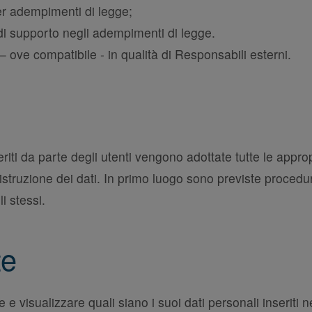
er adempimenti di legge;
di supporto negli adempimenti di legge.
i – ove compatibile - in qualità di Responsabili esterni.
seriti da parte degli utenti vengono adottate tutte le app
 distruzione dei dati. In primo luogo sono previste proce
i stessi.
te
e e visualizzare quali siano i suoi dati personali inseriti 