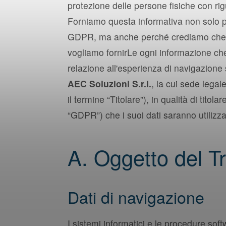
protezione delle persone fisiche con rigu
Forniamo questa informativa non solo per
GDPR, ma anche perché crediamo che la t
vogliamo fornirLe ogni informazione che p
relazione all'esperienza di navigazione 
AEC Soluzioni S.r.l.
, la cui sede lega
il termine “Titolare”), in qualità di tit
“GDPR”) che i suoi dati saranno utilizzat
A. Oggetto del T
Dati di navigazione
I sistemi informatici e le procedure so