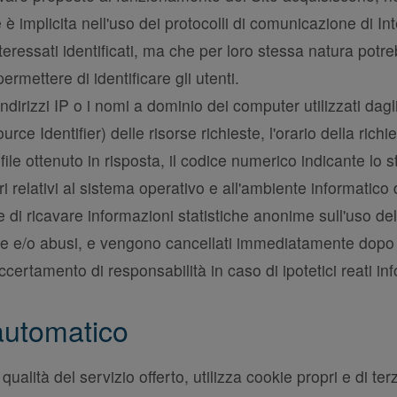
 è implicita nell'uso dei protocolli di comunicazione di Int
eressati identificati, ma che per loro stessa natura potr
ermettere di identificare gli utenti.
indirizzi IP o i nomi a dominio dei computer utilizzati dagli
ce Identifier) delle risorse richieste, l'orario della richi
 file ottenuto in risposta, il codice numerico indicante lo 
ri relativi al sistema operativo e all'ambiente informatico 
e di ricavare informazioni statistiche anonime sull'uso del 
ie e/o abusi, e vengono cancellati immediatamente dopo 
accertamento di responsabilità in caso di ipotetici reati info
 automatico
qualità del servizio offerto, utilizza cookie propri e di te