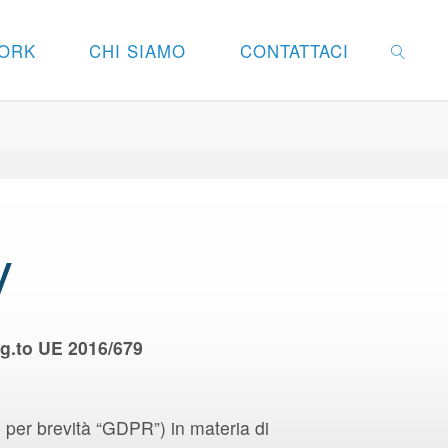
ORK
CHI SIAMO
CONTATTACI
SEARC
y
eg.to UE 2016/679
 per brevità “GDPR”) in materia di