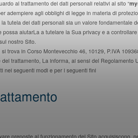
ardo al trattamento dei dati personali relativi al sito “
my
 adempiere agli obblighi di legge in materia di protezion
utela dei dati personali sia un valore fondamentale dell
ossa aiutarLa a tutelare la Sua privacy e a controllare l’
sul nostro Sito.
le si trova in Corso Montevecchio 46, 10129, P.IVA 109
olare del trattamento, La informa, ai sensi del Regolament
i nei seguenti modi e per i seguenti fini
rattamento
ftware preposte al funzionamento del Sito acquisiscono, ne