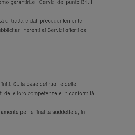
remo garantirLe i Servizi del punto B1. Il
tà di trattare dati precedentemente
licitari inerenti ai Servizi offerti dal
niti. Sulla base dei ruoli e delle
iti delle loro competenze e in conformità
amente per le finalità suddette e, in