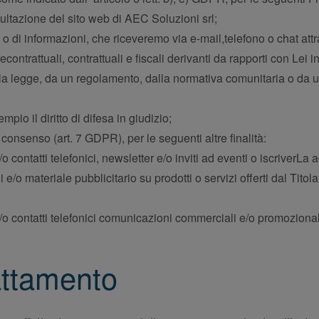
ultazione del sito web di AEC Soluzioni srl;
 o di informazioni, che riceveremo via e-mail,telefono o chat attr
ntrattuali, contrattuali e fiscali derivanti da rapporti con Lei i
lla legge, da un regolamento, dalla normativa comunitaria o da 
empio il diritto di difesa in giudizio;
 consenso (art. 7 GDPR), per le seguenti altre finalità:
o contatti telefonici, newsletter e/o inviti ad eventi o iscriverLa 
e/o materiale pubblicitario su prodotti o servizi offerti dal Tito
/o contatti telefonici comunicazioni commerciali e/o promozionali 
attamento