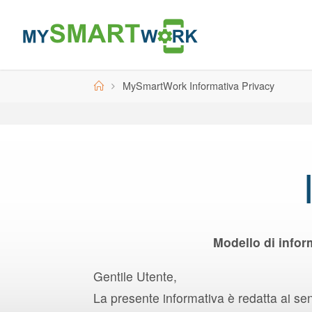
Skip
to
content
Home
MySmartWork Informativa Privacy
Modello di infor
Gentile Utente,
La presente informativa è redatta ai se