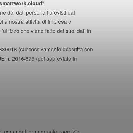
smartwork.cloud
”.
e dei dati personali previsti dal
a nostra attività di impresa e
utilizzo che viene fatto dei suoi dati in
36830016 (successivamente descritta con
o UE n. 2016/679 (poi abbreviato in
l corso del loro normale esercizio,