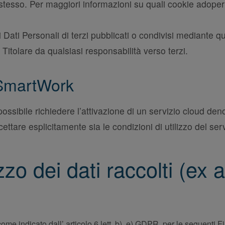
ito stesso. Per maggiori informazioni su quali cookie adop
Dati Personali di terzi pubblicati o condivisi mediante qu
l Titolare da qualsiasi responsabilità verso terzi.
ySmartWork
possibile richiedere l’attivazione di un servizio cloud d
ettare esplicitamente sia le condizioni di utilizzo del serv
izzo dei dati raccolti (ex 
e indicato dall’ articolo 6 lett. b), e) GDPR, per le seguenti Fin